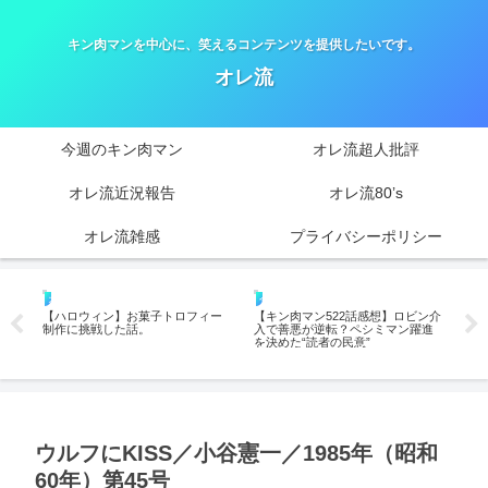
キン肉マンを中心に、笑えるコンテンツを提供したいです。
オレ流
今週のキン肉マン
オレ流超人批評
オレ流近況報告
オレ流80’s
オレ流雑感
プライバシーポリシー
オレ流近況報告－2022年
今週のキン肉マン
今
ンの
【ハロウィン】お菓子トロフィー
【キン肉マン522話感想】ロビン介
【キ
？―
制作に挑戦した話。
入で善悪が逆転？ペシミマン躍進
戦
考
を決めた“読者の民意”
ファ
ウルフにKISS／小谷憲一／1985年（昭和
60年）第45号