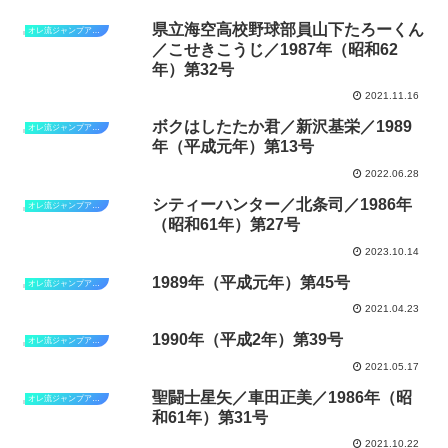
県立海空高校野球部員山下たろーくん
オレ流ジャンプアゲイン
／こせきこうじ／1987年（昭和62
年）第32号
2021.11.16
ボクはしたたか君／新沢基栄／1989
オレ流ジャンプアゲイン
年（平成元年）第13号
2022.06.28
シティーハンター／北条司／1986年
オレ流ジャンプアゲイン
（昭和61年）第27号
2023.10.14
1989年（平成元年）第45号
オレ流ジャンプアゲイン－1989年
2021.04.23
1990年（平成2年）第39号
オレ流ジャンプアゲイン－1990年
2021.05.17
聖闘士星矢／車田正美／1986年（昭
オレ流ジャンプアゲイン
和61年）第31号
2021.10.22