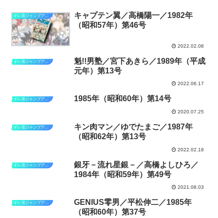
キャプテン翼／高橋陽一／1982年
オレ流ジャンプアゲイン
（昭和57年）第46号
2022.02.08
魁!!男塾／宮下あきら／1989年（平成
オレ流ジャンプアゲイン
元年）第13号
2022.06.17
1985年（昭和60年）第14号
オレ流ジャンプアゲイン－1985年
2020.07.25
キン肉マン／ゆでたまご／1987年
オレ流ジャンプアゲイン
（昭和62年）第13号
2022.02.18
銀牙－流れ星銀－／高橋よしひろ／
オレ流ジャンプアゲイン
1984年（昭和59年）第49号
2021.08.03
GENIUS零男／平松伸二／1985年
オレ流ジャンプアゲイン
（昭和60年）第37号