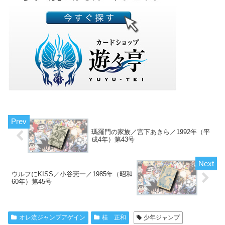
瑪羅門の家族／宮下あきら／1992年（平
成4年）第43号
ウルフにKISS／小谷憲一／1985年（昭和
60年）第45号
オレ流ジャンプアゲイン
桂 正和
少年ジャンプ