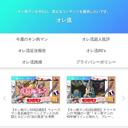
キン肉マンを中心に、笑えるコンテンツを提供したいです。
オレ流
今週のキン肉マン
オレ流超人批評
オレ流近況報告
オレ流80’s
オレ流雑感
プライバシーポリシー
今週のキン肉マン
今週のキン肉マン
今
イ役
【キン肉マン534話感想】ウォーズ
【キン肉マン514話感想】テリーマ
【キ
制
マン造反確定!? ペシミマンとの共
ンの“究極の一皿”！キン骨マンの
仕
ー
闘とロビンの“涙の真意”を考察
45年物ワインと味わう、ブレーン
を
バスターに込められた幾重の物語!!
ー