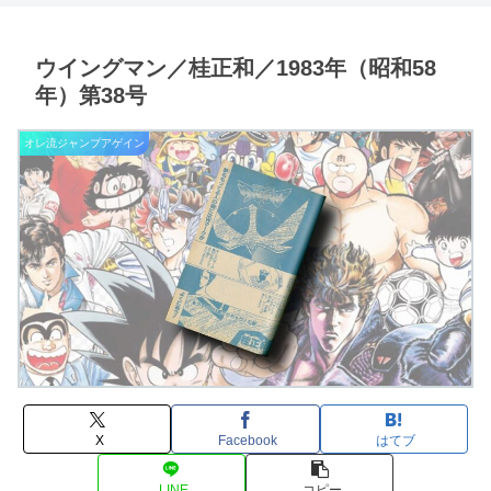
ウイングマン／桂正和／1983年（昭和58
年）第38号
オレ流ジャンプアゲイン
X
Facebook
はてブ
LINE
コピー