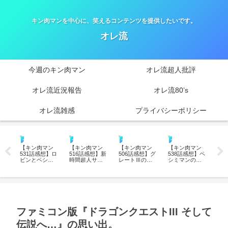
キン肉マンを中心に、笑えるコンテンツを提供したいです。
オレ流
今週のキン肉マン
オレ流超人批評
オレ流近況報告
オレ流80’s
オレ流雑感
プライバシーポリシー
肉マン
今週のキン肉マン
今週のキン肉マン
今週のキン肉マン
今週のキン肉マン
今
ン
【キン肉マン
【キン肉マン
【キン肉マン
【キン肉マン
【
】ロ
531話感想】ロ
516話感想】新
506話感想】グ
538話感想】ペ
53
善
ビンとペシミ
時間超人サラ
レートⅢの使
シミマンの自
ビ
ペ
マンの“個性”が
マンダー登
命と未来改
己変革に涙！
た
進
激突！格闘中
場！1億パワー
変！スグルの
ロビンが示し
弟
読者
に発生したノ
が神へのチケ
度量が呼ぶ時
た”友情”という
を
リツッコミ
ットとなる刻
間超人との新
最後の壁
獪
と“ここでカツ
の神の壮大な
しい絆
イ
ラ!?”の異常事
計画!!
態
ファミコン版『ドラゴンクエストIII そして
伝説へ…』の思い出。