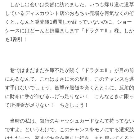
しかし出会いは突然に訪れました。いつも帰り道に道草
しているディスカウント店のおもちゃ売場を何気なくのぞ
くと…なんと発売後1週間しか経っていないのに、ショー
ケースにはどーんと鎮座まします『ドラクエⅢ』様。しか
も1割引！
巷ではまだまだ在庫不足が続く『ドラクエⅢ』が目の前
にあるなんて、これはまさに天の配剤。このチャンスを逃
す手はないでしょう。衝撃が脳髄を突くとともに、反射的
に財布に手が伸びる…げっ足りない！ こんなときに限っ
て所持金が足りない！ ちきしょう!!
当時の私は、銀行のキャッシュカードなんて持ってない
ですよ。というわけで、このチャンスをモノにする選択肢
はただ一つ、家までお金を取りに行き、また戻ってくるこ