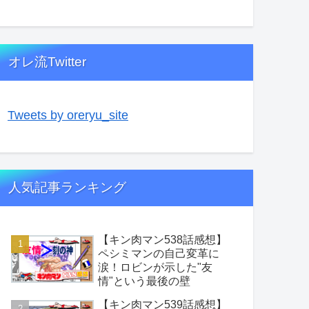
オレ流Twitter
Tweets by oreryu_site
人気記事ランキング
【キン肉マン538話感想】
ペシミマンの自己変革に
涙！ロビンが示した"友
情"という最後の壁
【キン肉マン539話感想】