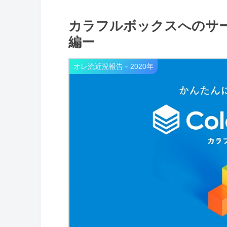
カラフルボックスへのサ
編ー
オレ流近況報告－2020年