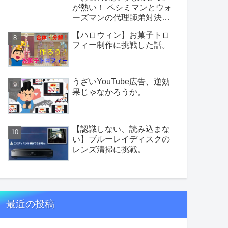
が熱い！ ペシミマンとウォ
ーズマンの代理師弟対決を
考察
【ハロウィン】お菓子トロ
フィー制作に挑戦した話。
うざいYouTube広告、逆効
果じゃなかろうか。
【認識しない、読み込まな
い】ブルーレイディスクの
レンズ清掃に挑戦。
最近の投稿