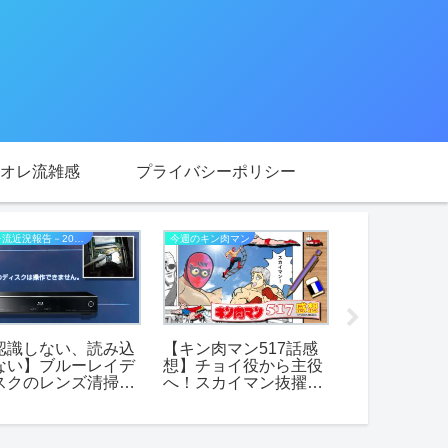
オレ流雑感
プライバシーポリシー
オレ流近況報告－2021年
今週のキン肉マン
今週のキン肉マン
認識しない、読み込
【キン肉マン517話感
【キン肉マン
ない】ブルーレイデ
想】チョイ役から主役
想】主役を奪
スクのレンズ清掃に
へ！スカイマン抜擢を
論理！アシュ
戦。
制するツンデレ王子と
vs“神の資格
サラマンダーに欠け
ンダー、6vs
た“超人格”
決