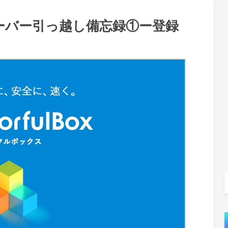
ーバー引っ越し備忘録①ー登録