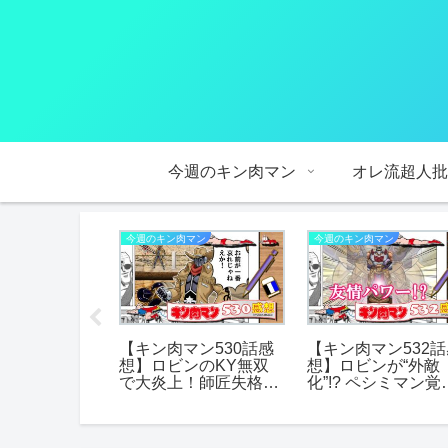
今週のキン肉マン
オレ流超人批
マン
今週のキン肉マン
今週のキン肉マン
マン521話感
【キン肉マン530話感
【キン肉マン532
ン参戦は救い
想】ロビンのKY無双
想】ロビンが“外敵
？ウォーズマ
で大炎上！師匠失格
化”!? ペシミマン覚
が覚えた“王
か？―天然？意図的？
と友情パワー発動
違和感
その真意を徹底考察
悪が完全逆転！