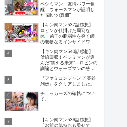
ペシミマン、友情パワー覚
醒！ウォーズマンが証明し
た"闘いの真価"
【キン肉マン537話感想】
ロビンが仕掛けた周到な
罠！弟子の脆弱性を突く師
の老獪なるインサイドワー
ク
【キン肉マン540話感想】
伏線回収！ペシミマンが選
んだ“笑える未来”―ロビンの
訓諭とウォーズマンの慈愛
が導いた旅立ち
『ファミコンジャンプ 英雄
列伝』をクリアしました。
チェッカーズの確執につい
て。
【キン肉マン536話感想】
「お前の気持ちも乗せて」