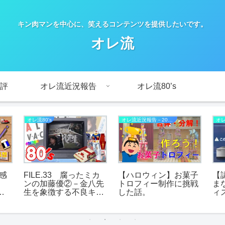
キン肉マンを中心に、笑えるコンテンツを提供したいです。
オレ流
評
オレ流近況報告
オレ流80’s
オレ流80's
オレ流近況報告－2022年
話感
FILE.33 腐ったミカ
【ハロウィン】お菓子
【
ンの加藤優②－金八先
トロフィー制作に挑戦
ま
醒
生を象徴する不良キャ
した話。
ィ
で善
ラの思い出。
挑