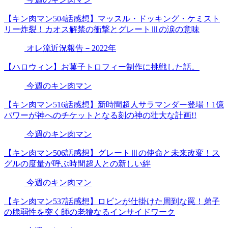
【キン肉マン504話感想】マッスル・ドッキング・ケミスト
リー炸裂！カオス解禁の衝撃とグレートⅢの涙の意味
オレ流近況報告－2022年
【ハロウィン】お菓子トロフィー制作に挑戦した話。
今週のキン肉マン
【キン肉マン516話感想】新時間超人サラマンダー登場！1億
パワーが神へのチケットとなる刻の神の壮大な計画!!
今週のキン肉マン
【キン肉マン506話感想】グレートⅢの使命と未来改変！ス
グルの度量が呼ぶ時間超人との新しい絆
今週のキン肉マン
【キン肉マン537話感想】ロビンが仕掛けた周到な罠！弟子
の脆弱性を突く師の老獪なるインサイドワーク