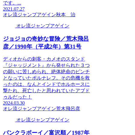
です。...
2021.07.27
オレ流ジャンプアゲイン
秋本 治
オレ流ジャンプアゲイン
ジョジョの奇妙な冒険／荒木飛呂
彦／1990年（平成2年）第31号
ディオからの刺客・カメオのスタンド
『ジャッジメント』から発せられた３つ
の願いに苦しめられ、絶体絶命のピンチ
となっていたポルナレフ。その危機を救
ったのは、なんとインドでホルホースに
撃たれ、死亡したと思われていたアブド
ゥルだった！
2024.03.30
オレ流ジャンプアゲイン
荒木飛呂彦
オレ流ジャンプアゲイン
パンクラボーイ／富沢順／1987年