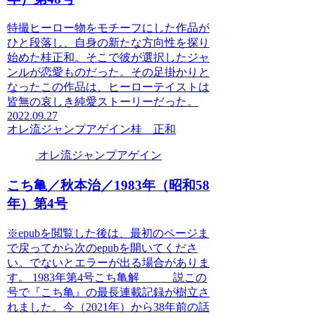
特撮ヒーロー物をモチーフにした作品が
ひと段落し、自身の新たな方向性を探り
始めた桂正和。そこで彼が選択したジャ
ンルが恋愛ものだった。その足掛かりと
なったこの作品は、ヒーローテイストは
皆無の哀しき純愛ストーリーだった。
2022.09.27
オレ流ジャンプアゲイン
桂 正和
オレ流ジャンプアゲイン
こち亀／秋本治／1983年（昭和58
年）第4号
※epubを閲覧した後は、最初のページま
で戻ってから次のepubを開いてくださ
い。でないとエラーが出る場合がありま
す。 1983年第4号こち亀解 説この
号で『こち亀』の最長連載記録が樹立さ
れました。今（2021年）から38年前の話