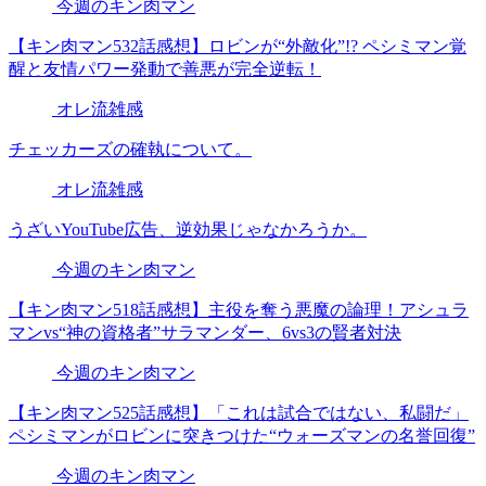
今週のキン肉マン
【キン肉マン532話感想】ロビンが“外敵化”!? ペシミマン覚
醒と友情パワー発動で善悪が完全逆転！
オレ流雑感
チェッカーズの確執について。
オレ流雑感
うざいYouTube広告、逆効果じゃなかろうか。
今週のキン肉マン
【キン肉マン518話感想】主役を奪う悪魔の論理！アシュラ
マンvs“神の資格者”サラマンダー、6vs3の賢者対決
今週のキン肉マン
【キン肉マン525話感想】「これは試合ではない、私闘だ」
ペシミマンがロビンに突きつけた“ウォーズマンの名誉回復”
今週のキン肉マン