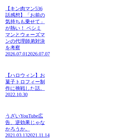
【キン肉マン536
話感想】「お前の
気持ちも乗せて」
が熱い！ ペシミ
マンとウォーズマ
ンの代理師弟対決
を考察
2026.07.01
2026.07.07
【ハロウィン】お
菓子トロフィー制
作に挑戦した話。
2022.10.30
うざいYouTube広
告、逆効果じゃな
かろうか。
2021.03.13
2021.11.14