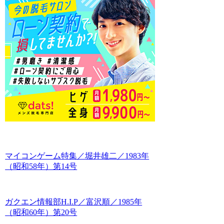
マイコンゲーム特集／堀井雄二／1983年
（昭和58年）第14号
ガクエン情報部H.I.P／富沢順／1985年
（昭和60年）第20号