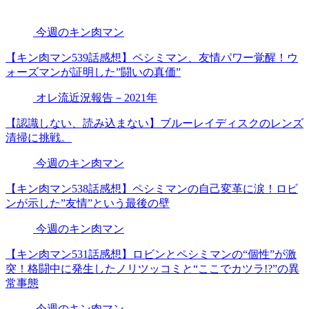
今週のキン肉マン
【キン肉マン539話感想】ペシミマン、友情パワー覚醒！ウ
ォーズマンが証明した”闘いの真価”
オレ流近況報告－2021年
【認識しない、読み込まない】ブルーレイディスクのレンズ
清掃に挑戦。
今週のキン肉マン
【キン肉マン538話感想】ペシミマンの自己変革に涙！ロビ
ンが示した”友情”という最後の壁
今週のキン肉マン
【キン肉マン531話感想】ロビンとペシミマンの“個性”が激
突！格闘中に発生したノリツッコミと“ここでカツラ!?”の異
常事態
今週のキン肉マン