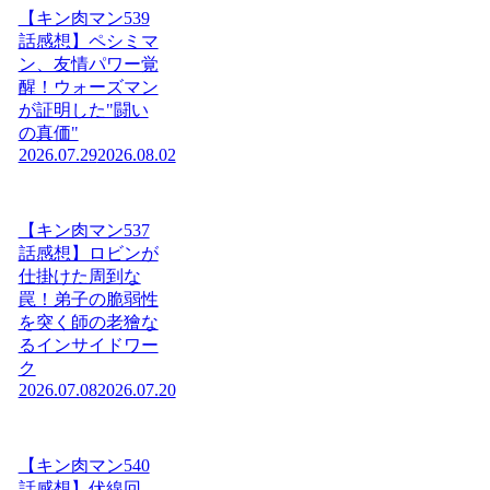
【キン肉マン539
話感想】ペシミマ
ン、友情パワー覚
醒！ウォーズマン
が証明した"闘い
の真価"
2026.07.29
2026.08.02
【キン肉マン537
話感想】ロビンが
仕掛けた周到な
罠！弟子の脆弱性
を突く師の老獪な
るインサイドワー
ク
2026.07.08
2026.07.20
【キン肉マン540
話感想】伏線回