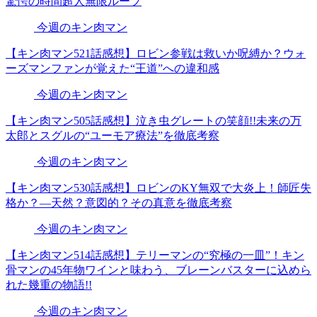
驚愕の時間超人無限ループ
今週のキン肉マン
【キン肉マン521話感想】ロビン参戦は救いか呪縛か？ウォ
ーズマンファンが覚えた“王道”への違和感
今週のキン肉マン
【キン肉マン505話感想】泣き虫グレートの笑顔!!未来の万
太郎とスグルの“ユーモア療法”を徹底考察
今週のキン肉マン
【キン肉マン530話感想】ロビンのKY無双で大炎上！師匠失
格か？―天然？意図的？その真意を徹底考察
今週のキン肉マン
【キン肉マン514話感想】テリーマンの“究極の一皿”！キン
骨マンの45年物ワインと味わう、ブレーンバスターに込めら
れた幾重の物語!!
今週のキン肉マン