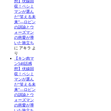
想】伏線回
収！ペシミ
マンが選ん
だ“笑える未
来”―ロビン
の訓諭とウ
ォーズマン
の慈愛が導
いた旅立ち
に
アキラ
よ
り
【キン肉マ
ン540話感
想】伏線回
収！ペシミ
マンが選ん
だ“笑える未
来”―ロビン
の訓諭とウ
ォーズマン
の慈愛が導
いた旅立ち