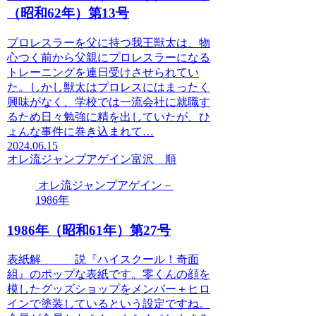
（昭和62年）第13号
プロレスラーを父に持つ我王獣太は、物
心つく前から父親にプロレスラーになる
トレーニングを連日受けさせられてい
た。しかし獣太はプロレスにはまったく
興味がなく、学校では一流会社に就職す
るため日々勉強に精を出していたが、ひ
ょんな事件に巻き込まれて…
2024.06.15
オレ流ジャンプアゲイン
富沢 順
オレ流ジャンプアゲイン－
1986年
1986年（昭和61年）第27号
表紙解 説『ハイスクール！奇面
組』のポップな表紙です。零くんの顔を
模したグッズショップをメンバー＋ヒロ
インで塗装しているという設定ですね。