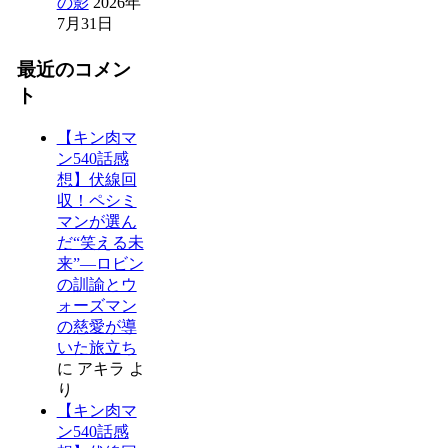
の影
2026年
7月31日
最近のコメン
ト
【キン肉マ
ン540話感
想】伏線回
収！ペシミ
マンが選ん
だ“笑える未
来”―ロビン
の訓諭とウ
ォーズマン
の慈愛が導
いた旅立ち
に
アキラ
よ
り
【キン肉マ
ン540話感