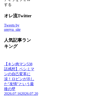
する
オレ流Twitter
Tweets by
oreryu_site
人気記事ラン
キング
【キン肉マン538
話感想】ペシミマ
ンの自己変革に
涙！ロビンが示し
た"友情"という最
後の壁
2026.07.16
2026.07.20