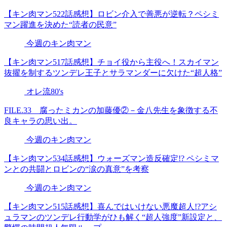
【キン肉マン522話感想】ロビン介入で善悪が逆転？ペシミ
マン躍進を決めた“読者の民意”
今週のキン肉マン
【キン肉マン517話感想】チョイ役から主役へ！スカイマン
抜擢を制するツンデレ王子とサラマンダーに欠けた“超人格”
オレ流80's
FILE.33 腐ったミカンの加藤優②－金八先生を象徴する不
良キャラの思い出。
今週のキン肉マン
【キン肉マン534話感想】ウォーズマン造反確定!? ペシミマ
ンとの共闘とロビンの“涙の真意”を考察
今週のキン肉マン
【キン肉マン515話感想】喜んではいけない悪魔超人!?アシ
ュラマンのツンデレ行動学がひも解く“超人強度”新設定と、