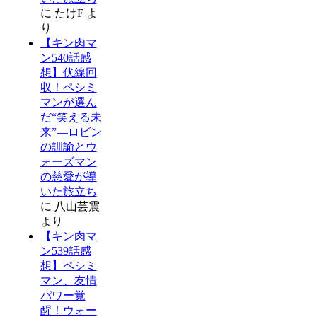
に
たけF
よ
り
【キン肉マ
ン540話感
想】伏線回
収！ペシミ
マンが選ん
だ“笑える未
来”―ロビン
の訓諭とウ
ォーズマン
の慈愛が導
いた旅立ち
に
八山芸震
より
【キン肉マ
ン539話感
想】ペシミ
マン、友情
パワー覚
醒！ウォー