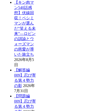
【キン肉マ
ン540話感
想】伏線回
収！ペシミ
マンが選ん
だ“笑える未
来”―ロビン
の訓諭とウ
ォーズマン
の慈愛が導
いた旅立ち
2026年8月5
日
【解答編
009】忍び寄
る第４勢力
の影
2026年
7月31日
【問題編
009】忍び寄
る第４勢力