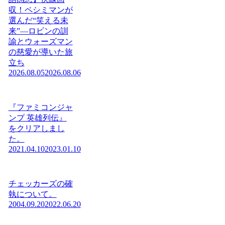
収！ペシミマンが
選んだ“笑える未
来”―ロビンの訓
諭とウォーズマン
の慈愛が導いた旅
立ち
2026.08.05
2026.08.06
『ファミコンジャ
ンプ 英雄列伝』
をクリアしまし
た。
2021.04.10
2023.01.10
チェッカーズの確
執について。
2004.09.20
2022.06.20