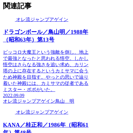
関連記事
オレ流ジャンプアゲイン
ドラゴンボール／鳥山明／1988年
（昭和63年）第13号
ピッコロ大魔王という強敵を倒し、地上
で最強となったと思われる悟空。しかし
悟空はさらなる強さを追い求め、カリン
塔の上に存在するというカミサマに会う
ため神殿を目指す。やっとの思いで辿り
着いた神殿には、カミサマの従者である
ミスター・ポポがいた。
2022.09.09
オレ流ジャンプアゲイン
鳥山 明
オレ流ジャンプアゲイン
KANA／桂正和／1986年（昭和61
年）第48号