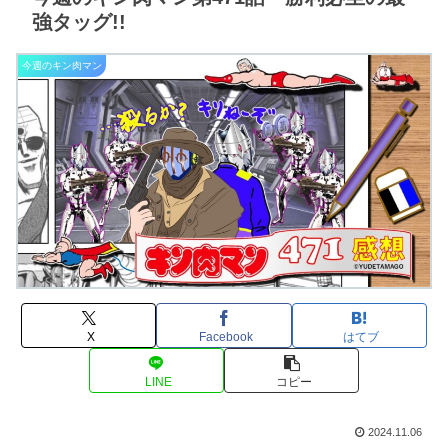
ラ!?”の異
め
常事態
重の
強タッグ!!
今週のキン肉マン
X
Facebook
はてブ
LINE
コピー
2024.11.06