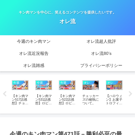
キン肉マンを中心に、笑えるコンテンツを提供したいです。
オレ流
今週のキン肉マン
オレ流超人批評
オレ流近況報告
オレ流80’s
オレ流雑感
プライバシーポリシー
年
キン肉マン
今週のキン肉マン
今週のキン肉マン
今週のキン肉マン
オレ流雑感
オレ流近況報告－20
今
肉マ
【キン肉マ
【キン肉マ
【キン肉マ
チェッカー
【ハロウィ
【
話感
ン517話感
ン531話感
ン522話感
ズの確執に
ン】お菓子
ン5
き虫
想】チョイ
想】ロビン
想】ロビン
ついて。
トロフィー
想
トの
役から主役
とペシミマ
介入で善悪
制作に挑戦
マン
未来
へ！スカイ
ンの“個
が逆転？ペ
した話。
極
郎と
マン抜擢を
性”が激
シミマン躍
皿”
制するツン
突！格闘中
進を決め
骨マ
モ
デレ王子と
に発生した
た“読者の
年
を
サラマンダ
ノリツッコ
民意”
と
察
ーに欠け
ミと“ここ
ブ
た“超人格”
でカツ
ス
今週のキン肉マン第471話－勝利必至の最