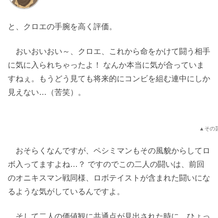
と、クロエの手腕を高く評価。
おいおいおい～、クロエ、これから命をかけて闘う相手
に気に入られちゃったよ！ なんか本当に気が合っていま
すねぇ。もうどう見ても将来的にコンビを組む連中にしか
見えない…（苦笑）。
▲その
おそらくなんですが、ペシミマンもその風貌からしてロ
ボ入ってますよね…？ ですのでこの二人の闘いは、前回
のオニキスマン戦同様、ロボテイストが含まれた闘いにな
るような気がしているんですよ。
そして二人の価値観に共通点が見出された時に、ひょっ