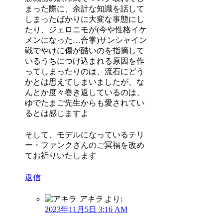
まった際に、余計な知識を話して
しまったばかりに大変な事態にし
たり、ジェロニモが(今や性格イケ
メンになった…合掌)サンシャイン
戦でやけに傷が酷いのを指摘して
いるうちにつけ込まれる原因を作
ってしまったりのは、流石にどう
かとは思えてしまいましたが、な
んとか度々巻き返しているのは、
ゆでたまご先生からも愛されてい
るとは感じますよ
そして、モデルになっているテリ
ー・ファンクさんのご冥福を改め
てお祈りいたします
返信
アキラ
より:
2023年11月5日 3:16 AM