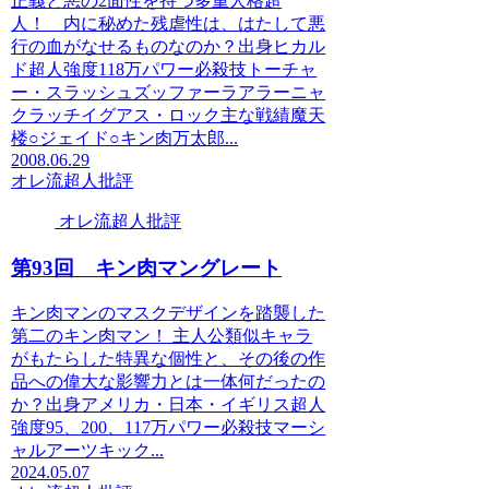
正義と悪の2面性を持つ多重人格超
人！ 内に秘めた残虐性は、はたして悪
行の血がなせるものなのか？出身ヒカル
ド超人強度118万パワー必殺技トーチャ
ー・スラッシュズッファーラアラーニャ
クラッチイグアス・ロック主な戦績魔天
楼○ジェイド○キン肉万太郎...
2008.06.29
オレ流超人批評
オレ流超人批評
第93回 キン肉マングレート
キン肉マンのマスクデザインを踏襲した
第二のキン肉マン！ 主人公類似キャラ
がもたらした特異な個性と、その後の作
品への偉大な影響力とは一体何だったの
か？出身アメリカ・日本・イギリス超人
強度95、200、117万パワー必殺技マーシ
ャルアーツキック...
2024.05.07