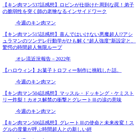
【キン肉マン537話感想】ロビンが仕掛けた周到な罠！弟子
の脆弱性を突く師の老獪なるインサイドワーク
今週のキン肉マン
【キン肉マン515話感想】喜んではいけない悪魔超人!?アシ
ュラマンのツンデレ行動学がひも解く“超人強度”新設定と、
驚愕の時間超人無限ループ
オレ流近況報告－2022年
【ハロウィン】お菓子トロフィー制作に挑戦した話。
今週のキン肉マン
【キン肉マン504話感想】マッスル・ドッキング・ケミスト
リー炸裂！カオス解禁の衝撃とグレートⅢの涙の意味
今週のキン肉マン
【キン肉マン506話感想】グレートⅢの使命と未来改変！ス
グルの度量が呼ぶ時間超人との新しい絆