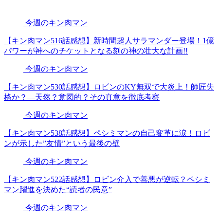
今週のキン肉マン
【キン肉マン516話感想】新時間超人サラマンダー登場！1億
パワーが神へのチケットとなる刻の神の壮大な計画!!
今週のキン肉マン
【キン肉マン530話感想】ロビンのKY無双で大炎上！師匠失
格か？―天然？意図的？その真意を徹底考察
今週のキン肉マン
【キン肉マン538話感想】ペシミマンの自己変革に涙！ロビ
ンが示した”友情”という最後の壁
今週のキン肉マン
【キン肉マン522話感想】ロビン介入で善悪が逆転？ペシミ
マン躍進を決めた“読者の民意”
今週のキン肉マン