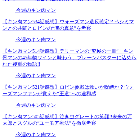
今週のキン肉マン
【キン肉マン534話感想】ウォーズマン造反確定!? ペシミマ
ンとの共闘とロビンの“涙の真意”を考察
今週のキン肉マン
【キン肉マン514話感想】テリーマンの“究極の一皿”！キン
骨マンの45年物ワインと味わう、ブレーンバスターに込めら
れた幾重の物語!!
今週のキン肉マン
【キン肉マン521話感想】ロビン参戦は救いか呪縛か？ウォ
ーズマンファンが覚えた“王道”への違和感
今週のキン肉マン
【キン肉マン505話感想】泣き虫グレートの笑顔!!未来の万
太郎とスグルの“ユーモア療法”を徹底考察
今週のキン肉マン