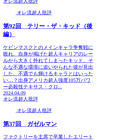
オレ流超人批評
オレ流超人批評
第92回 テリー・ザ・キッド（後
編）
ケビンマスクとのメインキャラ争奪戦に
敗れ、自身が掲げた超人キャリアのレー
ルから大きく外れてしまったキッド。そ
んな不遇な環境に追いやられた彼が見出
した、不遇でも輝けるキャラとはいった
い…？出身アメリカ超人強度105万パワ
ー必殺技テキサス・クロ...
2024.04.09
オレ流超人批評
オレ流超人批評
第37回 ガゼルマン
ファクトリーを主席で卒業したエリート