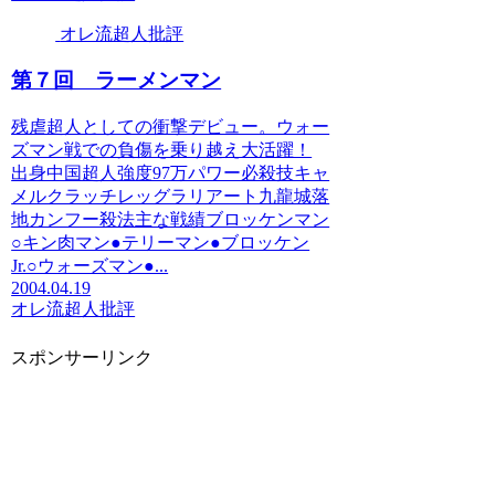
オレ流超人批評
第７回 ラーメンマン
残虐超人としての衝撃デビュー。ウォー
ズマン戦での負傷を乗り越え大活躍！
出身中国超人強度97万パワー必殺技キャ
メルクラッチレッグラリアート九龍城落
地カンフー殺法主な戦績ブロッケンマン
○キン肉マン●テリーマン●ブロッケン
Jr.○ウォーズマン●...
2004.04.19
オレ流超人批評
スポンサーリンク