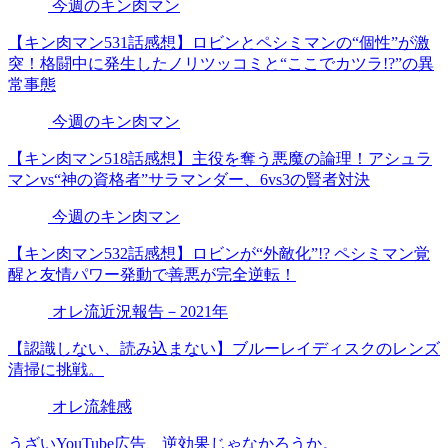
今週のキン肉マン
【キン肉マン531話感想】ロビンとペシミマンの“個性”が激
突！格闘中に発生したノリツッコミと“ここでカツラ!?”の異
常事態
今週のキン肉マン
【キン肉マン518話感想】主役を奪う悪魔の論理！アシュラ
マンvs“神の資格者”サラマンダー、6vs3の賢者対決
今週のキン肉マン
【キン肉マン532話感想】ロビンが“外敵化”!? ペシミマン覚
醒と友情パワー発動で善悪が完全逆転！
オレ流近況報告－2021年
【認識しない、読み込まない】ブルーレイディスクのレンズ
清掃に挑戦。
オレ流雑感
うざいYouTube広告、逆効果じゃなかろうか。