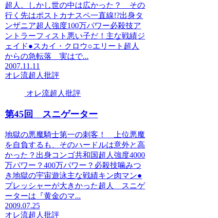
超人。しかし世の中は広かった？ その
行く先はポストカナスペ一直線!?出身タ
ンザニア超人強度100万パワー必殺技ア
ントラーフィスト悪い子だ！主な戦績ジ
ェイド●スカイ・クロウ○エリート超人
からの急転落 実はで...
2007.11.11
オレ流超人批評
オレ流超人批評
第45回 スニゲーター
地獄の悪魔騎士第一の刺客！ 上位悪魔
を自負するも、そのハードルは意外と高
かった？出身コンゴ共和国超人強度4000
万パワー？400万パワー？必殺技噛みつ
き地獄の宇宙遊泳主な戦績キン肉マン●
プレッシャーが大きかった超人 スニゲ
ーターは『黄金のマ...
2009.07.25
オレ流超人批評