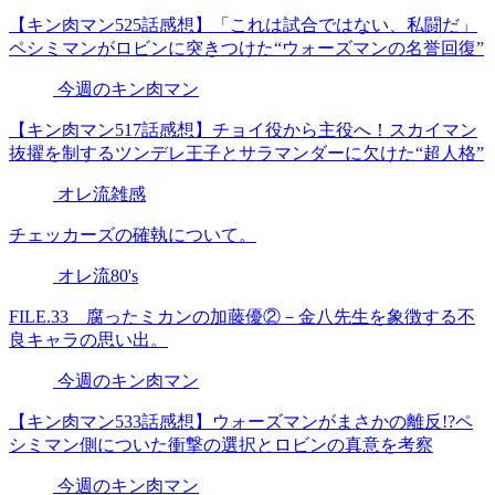
【キン肉マン525話感想】「これは試合ではない、私闘だ」
ペシミマンがロビンに突きつけた“ウォーズマンの名誉回復”
今週のキン肉マン
【キン肉マン517話感想】チョイ役から主役へ！スカイマン
抜擢を制するツンデレ王子とサラマンダーに欠けた“超人格”
オレ流雑感
チェッカーズの確執について。
オレ流80's
FILE.33 腐ったミカンの加藤優②－金八先生を象徴する不
良キャラの思い出。
今週のキン肉マン
【キン肉マン533話感想】ウォーズマンがまさかの離反!?ペ
シミマン側についた衝撃の選択とロビンの真意を考察
今週のキン肉マン