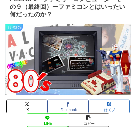
の９（最終回）ーファミコンとはいったい
何だったのか？
オレ流80's
X
Facebook
はてブ
LINE
コピー