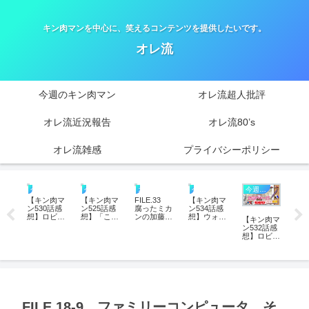
キン肉マンを中心に、笑えるコンテンツを提供したいです。
オレ流
今週のキン肉マン
オレ流超人批評
オレ流近況報告
オレ流80’s
オレ流雑感
プライバシーポリシー
今週のキン肉マン
近況報告－2022年
今週のキン肉マン
今週のキン肉マン
オレ流80's
今週のキン肉マン
今
ウィ
【キン肉マ
【キン肉マ
FILE.33
【キン肉マ
【
菓子
ン530話感
ン525話感
腐ったミカ
ン534話感
ン5
ィー
想】ロビン
想】「これ
ンの加藤優
想】ウォー
想
【キン肉マ
挑戦
のKY無双
は試合では
②－金八先
ズマン造反
ル
ン532話感
。
で大炎上！
ない、私闘
生を象徴す
確定!? ペシ
ン
想】ロビン
師匠失格
だ」ペシミ
る不良キャ
ミマンとの
ス
が“外敵
か？―天
マンがロビ
ラの思い
共闘とロビ
裂
化”!? ペシ
然？意図
ンに突きつ
出。
ンの“涙の
解
ミマン覚醒
的？その真
けた“ウォ
真意”を考
と
と友情パワ
意を徹底考
ーズマンの
察
Ⅲ
ー発動で善
察
名誉回復”
味
悪が完全逆
転！
FILE.18-9 ファミリーコンピュータ そ