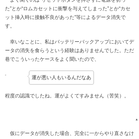
た”とか“ロムカセットに衝撃を与えてしまった”とか“カセ
ット挿入時に接触不良があった”等によるデータ消失で
す。
幸いなことに、私はバッテリーバックアップにおいてデ
ータの消失を食らうという経験はありませんでした。ただ
巷でこういったケースをよく聞いたので、
運が悪い人もいるんだなあ
程度の認識でしたね。運がよくてすみません（苦笑）。
▲
仮にデータが消失した場合、完全に一からやり直さなけ