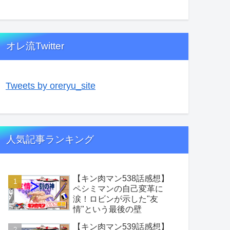
オレ流Twitter
Tweets by oreryu_site
人気記事ランキング
【キン肉マン538話感想】
ペシミマンの自己変革に
涙！ロビンが示した"友
情"という最後の壁
【キン肉マン539話感想】