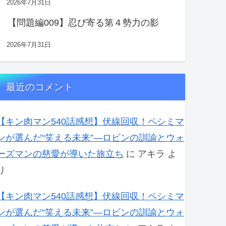
2026年7月31日
【問題編009】忍び寄る第４勢力の影
2026年7月31日
最近のコメント
【キン肉マン540話感想】伏線回収！ペシミマ
ンが選んだ“笑える未来”―ロビンの訓諭とウォ
ーズマンの慈愛が導いた旅立ち
に
アキラ
よ
り
【キン肉マン540話感想】伏線回収！ペシミマ
ンが選んだ“笑える未来”―ロビンの訓諭とウォ