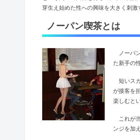
芽生え始めた性への興味を大きく刺激
ノーパン喫茶とは
ノーパン
た新手の
短いスカ
が接客を
楽しむと
これが当
ンジを加