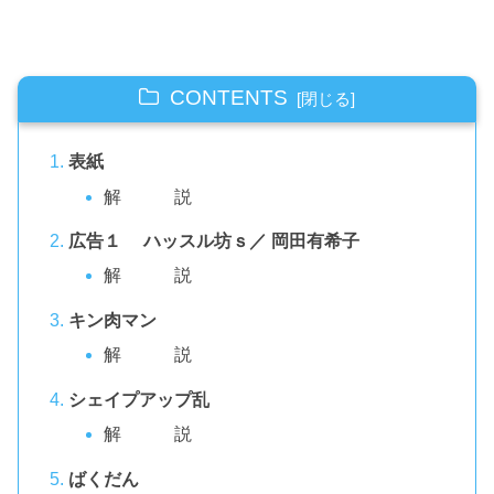
CONTENTS
表紙
解 説
広告１ ハッスル坊ｓ／ 岡田有希子
解 説
キン肉マン
解 説
シェイプアップ乱
解 説
ばくだん