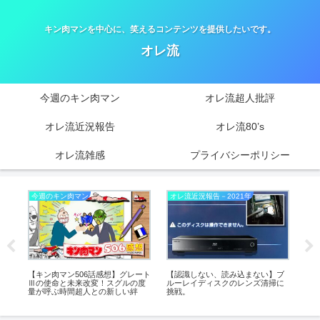
キン肉マンを中心に、笑えるコンテンツを提供したいです。
オレ流
今週のキン肉マン
オレ流超人批評
オレ流近況報告
オレ流80’s
オレ流雑感
プライバシーポリシー
今週のキン肉マン
オレ流近況報告－2021年
今
ンが
【キン肉マン506話感想】グレート
【認識しない、読み込まない】ブ
【キ
性
Ⅲの使命と未来改変！スグルの度
ルーレイディスクのレンズ清掃に
入
ワ
量が呼ぶ時間超人との新しい絆
挑戦。
を決