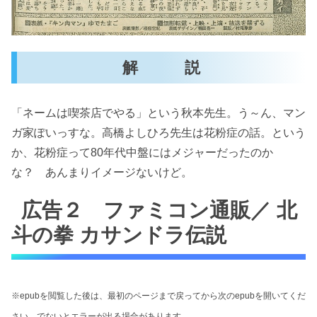
解 説
「ネームは喫茶店でやる」という秋本先生。う～ん、マン
ガ家ぽいっすな。高橋よしひろ先生は花粉症の話。という
か、花粉症って80年代中盤にはメジャーだったのか
な？ あんまりイメージないけど。
広告２ ファミコン通販／ 北
斗の拳 カサンドラ伝説
※epubを閲覧した後は、最初のページまで戻ってから次のepubを開いてくだ
さい。でないとエラーが出る場合があります。