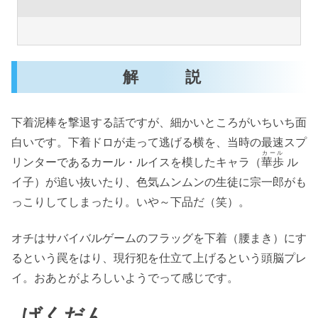
解 説
下着泥棒を撃退する話ですが、細かいところがいちいち面
白いです。下着ドロが走って逃げる横を、当時の最速スプ
カール
リンターであるカール・ルイスを模したキャラ（
華歩
ル
イ子）が追い抜いたり、色気ムンムンの生徒に宗一郎がも
っこりしてしまったり。いや～下品だ（笑）。
オチはサバイバルゲームのフラッグを下着（腰まき）にす
るという罠をはり、現行犯を仕立て上げるという頭脳プレ
イ。おあとがよろしいようでって感じです。
ばくだん