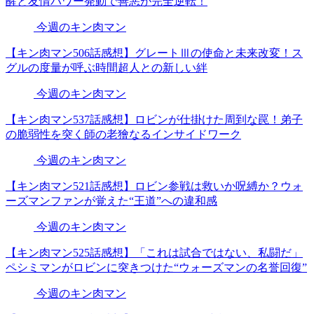
醒と友情パワー発動で善悪が完全逆転！
今週のキン肉マン
【キン肉マン506話感想】グレートⅢの使命と未来改変！ス
グルの度量が呼ぶ時間超人との新しい絆
今週のキン肉マン
【キン肉マン537話感想】ロビンが仕掛けた周到な罠！弟子
の脆弱性を突く師の老獪なるインサイドワーク
今週のキン肉マン
【キン肉マン521話感想】ロビン参戦は救いか呪縛か？ウォ
ーズマンファンが覚えた“王道”への違和感
今週のキン肉マン
【キン肉マン525話感想】「これは試合ではない、私闘だ」
ペシミマンがロビンに突きつけた“ウォーズマンの名誉回復”
今週のキン肉マン