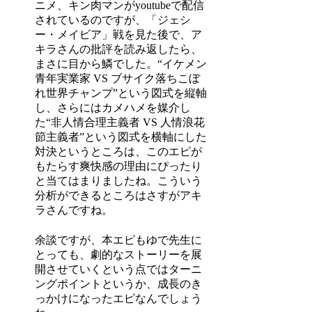
ニメ、キン肉マンがyoutubeで配信
されているのですが、「ジェシ
ー・メイビア」戦を見た後で、ア
キラさんの批評を読み返したら、
まさに目から鱗でした。“イケメン
青年実業家 VS ブサイク落ちこぼ
れ世界チャンプ”という図式を縦軸
し、さらにはカメハメを媒介し
た“非人情合理主義者 VS 人情浪花
節主義者”という図式を横軸にした
対決というところは、このエピが
もたらす爽快感の理由にぴったり
と当てはまりましたね。こういう
分析ができるところはさすがアキ
ラさんですね。
余談ですが、本エピもゆで先生に
とっても、劇的なストーリーを展
開させていくという点ではターニ
ングポイントというか、成長のき
っかけになったエピなんでしょう