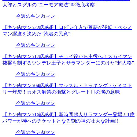
太郎とスグルの“ユーモア療法”を徹底考察
今週のキン肉マン
【キン肉マン522話感想】ロビン介入で善悪が逆転？ペシミ
マン躍進を決めた“読者の民意”
今週のキン肉マン
【キン肉マン517話感想】チョイ役から主役へ！スカイマン
抜擢を制するツンデレ王子とサラマンダーに欠けた“超人格”
今週のキン肉マン
【キン肉マン504話感想】マッスル・ドッキング・ケミスト
リー炸裂！カオス解禁の衝撃とグレートⅢの涙の意味
今週のキン肉マン
【キン肉マン516話感想】新時間超人サラマンダー登場！1億
パワーが神へのチケットとなる刻の神の壮大な計画!!
今週のキン肉マン