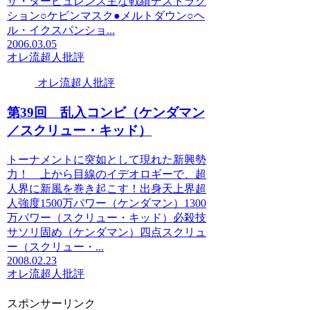
ザ・タービュレンス主な戦績デストラク
ション○ケビンマスク●メルトダウン○ヘ
ル・イクスパンショ...
2006.03.05
オレ流超人批評
オレ流超人批評
第39回 乱入コンビ（ケンダマン
／スクリュー・キッド）
トーナメントに突如として現れた新興勢
力！ 上から目線のイデオロギーで、超
人界に新風を巻き起こす！出身天上界超
人強度1500万パワー（ケンダマン）1300
万パワー（スクリュー・キッド）必殺技
サソリ固め（ケンダマン）四点スクリュ
ー（スクリュー・...
2008.02.23
オレ流超人批評
スポンサーリンク