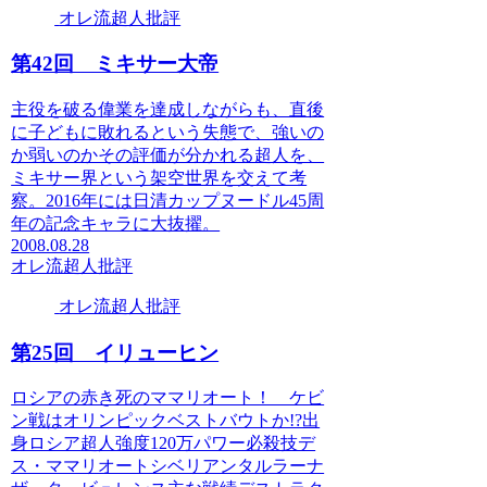
オレ流超人批評
第42回 ミキサー大帝
主役を破る偉業を達成しながらも、直後
に子どもに敗れるという失態で、強いの
か弱いのかその評価が分かれる超人を、
ミキサー界という架空世界を交えて考
察。2016年には日清カップヌードル45周
年の記念キャラに大抜擢。
2008.08.28
オレ流超人批評
オレ流超人批評
第25回 イリューヒン
ロシアの赤き死のママリオート！ ケビ
ン戦はオリンピックベストバウトか!?出
身ロシア超人強度120万パワー必殺技デ
ス・ママリオートシベリアンタルラーナ