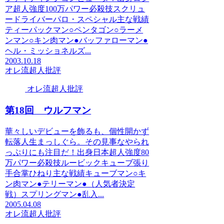
ア超人強度100万パワー必殺技スクリュ
ードライバーパロ・スペシャル主な戦績
ティーパックマン○ペンタゴン○ラーメ
ンマン○キン肉マン●バッファローマン●
ヘル・ミッショネルズ...
2003.10.18
オレ流超人批評
オレ流超人批評
第18回 ウルフマン
華々しいデビューを飾るも、個性開かず
転落人生まっしぐら。その見事なやられ
っぷりにも注目だ！出身日本超人強度80
万パワー必殺技ルービックキューブ張り
手合掌ひねり主な戦績キューブマン○キ
ン肉マン●テリーマン●（人気者決定
戦）スプリングマン●乱入...
2005.04.08
オレ流超人批評