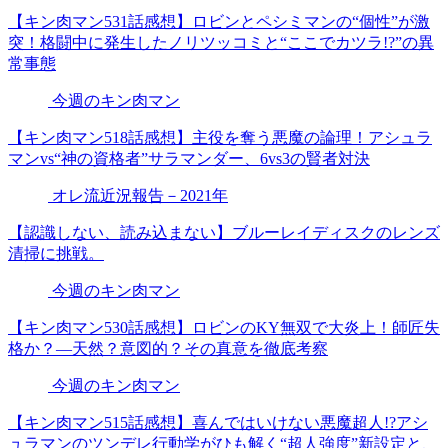
【キン肉マン531話感想】ロビンとペシミマンの“個性”が激
突！格闘中に発生したノリツッコミと“ここでカツラ!?”の異
常事態
今週のキン肉マン
【キン肉マン518話感想】主役を奪う悪魔の論理！アシュラ
マンvs“神の資格者”サラマンダー、6vs3の賢者対決
オレ流近況報告－2021年
【認識しない、読み込まない】ブルーレイディスクのレンズ
清掃に挑戦。
今週のキン肉マン
【キン肉マン530話感想】ロビンのKY無双で大炎上！師匠失
格か？―天然？意図的？その真意を徹底考察
今週のキン肉マン
【キン肉マン515話感想】喜んではいけない悪魔超人!?アシ
ュラマンのツンデレ行動学がひも解く“超人強度”新設定と、