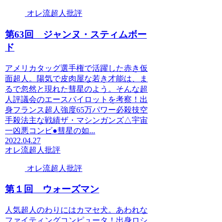
オレ流超人批評
第63回 ジャンヌ・スティムボー
ド
アメリカタッグ選手権で活躍した赤き仮
面超人。陽気で皮肉屋な若き才能は、ま
るで忽然と現れた彗星のよう。そんな超
人評議会のエースパイロットを考察！出
身フランス超人強度65万パワー必殺技空
手殺法主な戦績ザ・マシンガンズ△宇宙
一凶悪コンビ●彗星の如...
2022.04.27
オレ流超人批評
オレ流超人批評
第１回 ウォーズマン
人気超人のわりにはカマセ犬。あわれな
ファイティングコンピュータ！出身ロシ