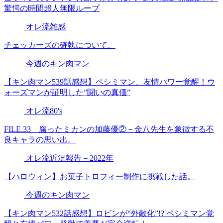
驚愕の時間超人無限ループ
オレ流雑感
チェッカーズの確執について。
今週のキン肉マン
【キン肉マン539話感想】ペシミマン、友情パワー覚醒！ウ
ォーズマンが証明した”闘いの真価”
オレ流80's
FILE.33 腐ったミカンの加藤優②－金八先生を象徴する不
良キャラの思い出。
オレ流近況報告－2022年
【ハロウィン】お菓子トロフィー制作に挑戦した話。
今週のキン肉マン
【キン肉マン532話感想】ロビンが“外敵化”!? ペシミマン覚