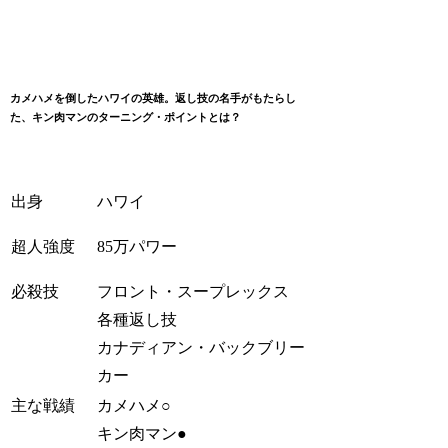
カメハメを倒したハワイの英雄。返し技の名手がもたらし
た、キン肉マンのターニング・ポイントとは？
出身
ハワイ
超人強度
85万パワー
必殺技
フロント・スープレックス
各種返し技
カナディアン・バックブリー
カー
主な戦績
カメハメ○
キン肉マン●