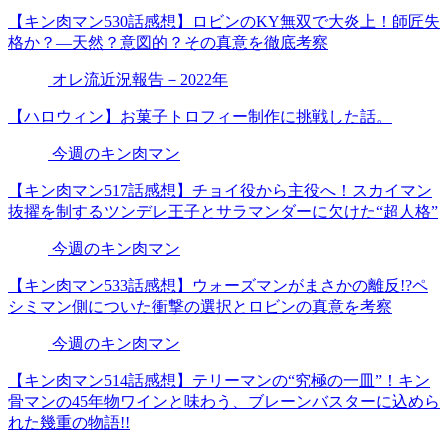
【キン肉マン530話感想】ロビンのKY無双で大炎上！師匠失
格か？―天然？意図的？その真意を徹底考察
オレ流近況報告－2022年
【ハロウィン】お菓子トロフィー制作に挑戦した話。
今週のキン肉マン
【キン肉マン517話感想】チョイ役から主役へ！スカイマン
抜擢を制するツンデレ王子とサラマンダーに欠けた“超人格”
今週のキン肉マン
【キン肉マン533話感想】ウォーズマンがまさかの離反!?ペ
シミマン側についた衝撃の選択とロビンの真意を考察
今週のキン肉マン
【キン肉マン514話感想】テリーマンの“究極の一皿”！キン
骨マンの45年物ワインと味わう、ブレーンバスターに込めら
れた幾重の物語!!