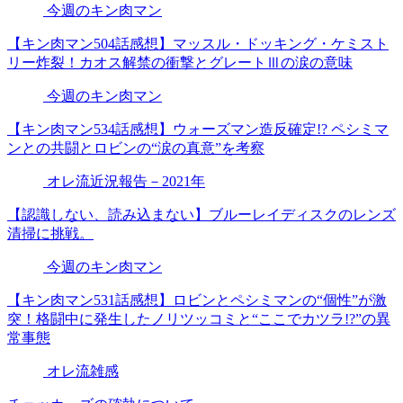
今週のキン肉マン
【キン肉マン504話感想】マッスル・ドッキング・ケミスト
リー炸裂！カオス解禁の衝撃とグレートⅢの涙の意味
今週のキン肉マン
【キン肉マン534話感想】ウォーズマン造反確定!? ペシミマ
ンとの共闘とロビンの“涙の真意”を考察
オレ流近況報告－2021年
【認識しない、読み込まない】ブルーレイディスクのレンズ
清掃に挑戦。
今週のキン肉マン
【キン肉マン531話感想】ロビンとペシミマンの“個性”が激
突！格闘中に発生したノリツッコミと“ここでカツラ!?”の異
常事態
オレ流雑感