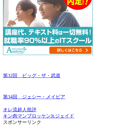
第32回 ビッグ・ザ・武道
第34回 ジェシー・メイビア
オレ流超人批評
キン肉マン
ブロッケンJr.
ジェイド
スポンサーリンク