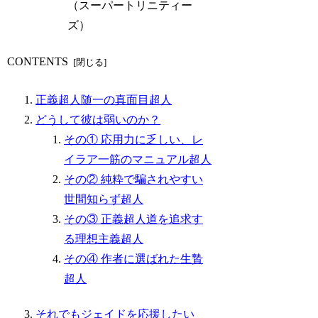
（スーパートリニティー
ズ）
CONTENTS
正義超人随一の真面目超人
どうして彼は弱いのか？
その① 応用力に乏しい、レ
イラア一筋のマニュアル超人
その② 純粋で騙されやすい
世間知らず超人
その③ 正義超人道を追求す
る理想主義超人
その④ 作者に選ばれた生贄
超人
それでもジェイドを応援したい