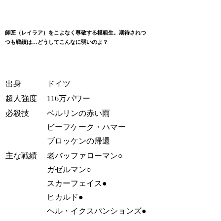
師匠（レイラア）をこよなく尊敬する模範生。期待されつ
つも戦績は…どうしてこんなに弱いのよ？
出身
ドイツ
超人強度
116万パワー
必殺技
ベルリンの赤い雨
ビーフケーク・ハマー
ブロッケンの帰還
主な戦績
老バッファローマン○
ガゼルマン○
スカーフェイス●
ヒカルド●
ヘル・イクスパンションズ●