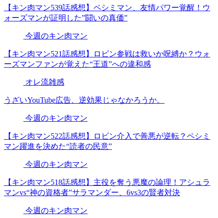
【キン肉マン539話感想】ペシミマン、友情パワー覚醒！ウ
ォーズマンが証明した”闘いの真価”
今週のキン肉マン
【キン肉マン521話感想】ロビン参戦は救いか呪縛か？ウォ
ーズマンファンが覚えた“王道”への違和感
オレ流雑感
うざいYouTube広告、逆効果じゃなかろうか。
今週のキン肉マン
【キン肉マン522話感想】ロビン介入で善悪が逆転？ペシミ
マン躍進を決めた“読者の民意”
今週のキン肉マン
【キン肉マン518話感想】主役を奪う悪魔の論理！アシュラ
マンvs“神の資格者”サラマンダー、6vs3の賢者対決
今週のキン肉マン