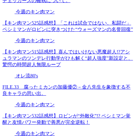
チェッカーズの確執について。
今週のキン肉マン
【キン肉マン525話感想】「これは試合ではない、私闘だ」
ペシミマンがロビンに突きつけた“ウォーズマンの名誉回復”
今週のキン肉マン
【キン肉マン515話感想】喜んではいけない悪魔超人!?アシ
ュラマンのツンデレ行動学がひも解く“超人強度”新設定と、
驚愕の時間超人無限ループ
オレ流80's
FILE.33 腐ったミカンの加藤優②－金八先生を象徴する不
良キャラの思い出。
今週のキン肉マン
【キン肉マン532話感想】ロビンが“外敵化”!? ペシミマン覚
醒と友情パワー発動で善悪が完全逆転！
今週のキン肉マン