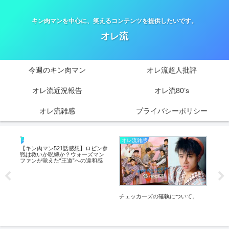
キン肉マンを中心に、笑えるコンテンツを提供したいです。
オレ流
今週のキン肉マン
オレ流超人批評
オレ流近況報告
オレ流80’s
オレ流雑感
プライバシーポリシー
オレ流雑感
今週のキン肉マン
今
ーズ
【キン肉マン521話感想】ロビン参
【キ
ン
戦は救いか呪縛か？ウォーズマン
か
の
ファンが覚えた“王道”への違和感
す
に欠
チェッカーズの確執について。