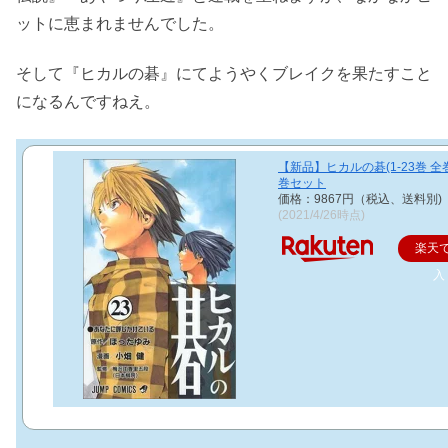
ットに恵まれませんでした。
そして『ヒカルの碁』にてようやくブレイクを果たすこと
になるんですねえ。
【新品】ヒカルの碁(1-23巻 全巻
巻セット
価格：9867円（税込、送料別)
(2021/4/26時点)
楽天
入