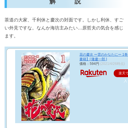
解 説
茶道の大家、千利休と慶次の対面です。しかし利休、すご
い外見ですな。なんか海坊主みたい…原哲夫の気合を感じ
ます。
花の慶次 ー雲のかなたにー 1
書籍】[ 隆慶一郎 ]
価格：594円
(2021/4/26時点)
楽天
入