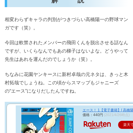
解 説
相変わらずキャラの判別がつきづらい高橋陽一の野球マン
ガです（笑）。
今回は軟禁されたメンバーの飛田くんを脱出させる話なん
ですが、いくらなんでもあの梯子はないよな。どうやって
先生はあれを運んだのでしょうか（笑）。
ちなみに花園ヤンキースに新村卓哉の元ネタは、きっと木
村拓哉でしょうね。この頃からスマップもジャニーズ
の“エース”になりだしたんですね。
エース！ 1【電子書籍】[ 高橋陽
価格：440円
(2021/4/26時点)
楽天
入