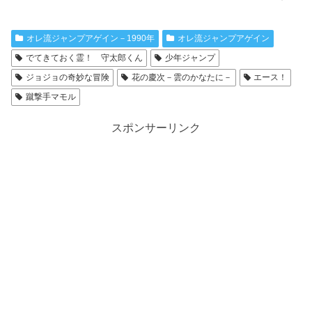
オレ流ジャンプアゲイン－1990年
オレ流ジャンプアゲイン
でてきておく霊！ 守太郎くん
少年ジャンプ
ジョジョの奇妙な冒険
花の慶次－雲のかなたに－
エース！
蹴撃手マモル
スポンサーリンク