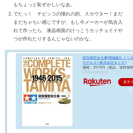
もちょっと恥ずかしいなあ。
でたっ！ チビッコの憧れの的、スカウター！まだ
まだちゃちい感じですが、もし今メーカーが気合入
れて作ったら、液晶画面のけっこうカッチョイイや
つが作れたりするんじゃないのかな。
田宮模型全仕事[増補版]1 ミリ
モデルズ [ 株式会社タミヤ ]
価格：3575円（税込、送料無料
(2021/4/26時点)
楽天
入