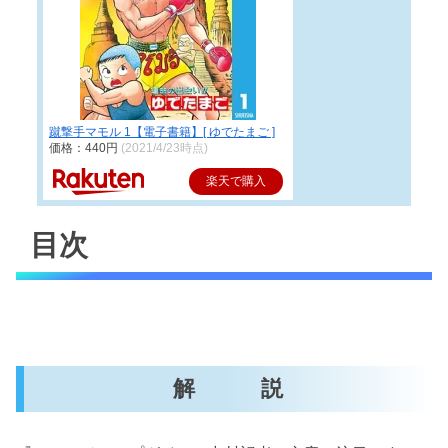
蹴撃手マモル 1【電子書籍】[ ゆでたまご ]
価格：440円
(2021/4/23時点)
楽天で購入
目次
解 説