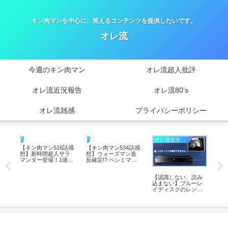
キン肉マンを中心に、笑えるコンテンツを提供したいです。
オレ流
今週のキン肉マン
オレ流超人批評
オレ流近況報告
オレ流80’s
オレ流雑感
プライバシーポリシー
オレ流近況報告－2021年
今週のキン肉マン
今週のキン肉マン
【キン肉マン516話感
【キン肉マン534話感
想】新時間超人サラ
想】ウォーズマン造
マンダー登場！1億パ
反確定!? ペシミマン
ワーが神へのチケッ
との共闘とロビン
トとなる刻の神の壮
の“涙の真意”を考察
話感
【認識しない、読み
【
大な計画!!
“究
込まない】ブルーレ
想
骨マ
イディスクのレンズ
の
と
清掃に挑戦。
ンv
バ
マン
た
者