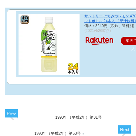
サントリー はちみつレモン 470
ットボトル 24本入 〔果汁飲料
価格：3240円（税込、送料別)
(2021/4/26時点)
楽天
入
1990年（平成2年）第31号
1990年（平成2年）第50号