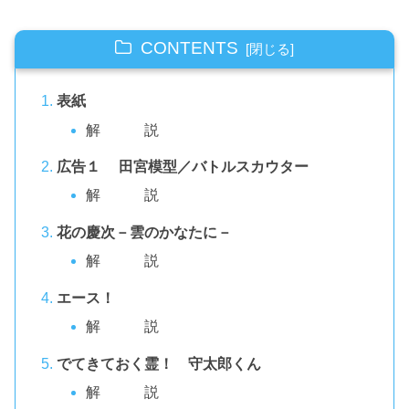
CONTENTS
表紙
解 説
広告１ 田宮模型／バトルスカウター
解 説
花の慶次－雲のかなたに－
解 説
エース！
解 説
でてきておく霊！ 守太郎くん
解 説