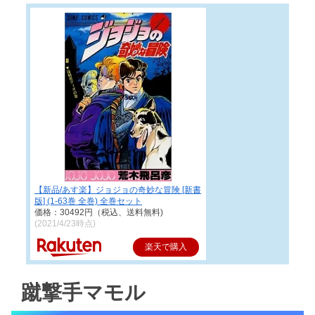
【新品/あす楽】ジョジョの奇妙な冒険 [新書
版] (1-63巻 全巻) 全巻セット
価格：30492円（税込、送料無料)
(2021/4/23時点)
楽天で購入
蹴撃手マモル