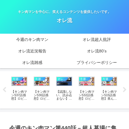
キン肉マンを中心に、笑えるコンテンツを提供したいです。
オレ流
今週のキン肉マン
オレ流超人批評
オレ流近況報告
オレ流80’s
オレ流雑感
プライバシーポリシー
今週のキン肉マン
今週のキン肉マン
オレ流近況報告－2021年
今週のキン肉マン
今週のキン肉マン
肉マ
【キン肉マ
【キン肉マ
【認識しな
【キン肉マ
【キン肉マ
【
話感
ン537話感
ン530話感
い、読み込
ン532話感
ン515話感
ン5
シミ
想】ロビン
想】ロビン
まない】ブ
想】ロビン
想】喜んで
想
友情
が仕掛けた
のKY無双
ルーレイデ
が“外敵
はいけない
グ
覚
周到な罠！
で大炎上！
ィスクのレ
化”!? ペシ
悪魔超人!?
笑顔
ォー
弟子の脆弱
師匠失格
ンズ清掃に
ミマン覚醒
アシュラマ
の
が証
性を突く師
か？―天
挑戦。
と友情パワ
ンのツンデ
ス
闘
の老獪なる
然？意図
ー発動で善
レ行動学が
の“
”
インサイド
的？その真
悪が完全逆
ひも解
ア療
ワーク
意を徹底考
転！
く“超人強
徹
察
度”新設定
今週のキン肉マン第440話－超人墓場に集