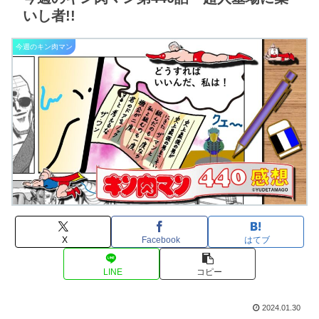
と、驚愕の
時間超人無
いし者!!
限ループ
今週のキン肉マン
X
Facebook
はてブ
LINE
コピー
2024.01.30